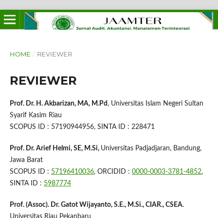
HOME
/
REVIEWER
REVIEWER
Prof. Dr. H. Akbarizan, MA, M.Pd
, Universitas Islam Negeri Sultan
Syarif Kasim Riau
SCOPUS ID : 57190944956, SINTA ID : 228471
Prof. Dr. Arief Helmi, SE, M.Si,
Universitas Padjadjaran, Bandung,
Jawa Barat
SCOPUS ID :
57196410036
, ORCIDID :
0000-0003-3781-4852
,
SINTA ID :
5987774
Prof. (Assoc). Dr. Gatot Wijayanto, S.E., M.Si., CIAR., CSEA
.‬
Universitas Riau Pekanbaru‬