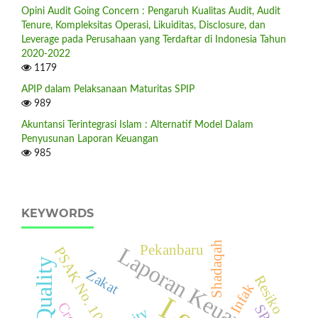
Opini Audit Going Concern : Pengaruh Kualitas Audit, Audit
Tenure, Kompleksitas Operasi, Likuiditas, Disclosure, dan
Leverage pada Perusahaan yang Terdaftar di Indonesia Tahun
2020-2022
1179
APIP dalam Pelaksanaan Maturitas SPIP
989
Akuntansi Terintegrasi Islam : Alternatif Model Dalam
Penyusunan Laporan Keuangan
985
KEYWORDS
Shadaqah
Pekanbaru
Laporan Keuangan
PSAK No. 109
Zakat
Resiko
Infak