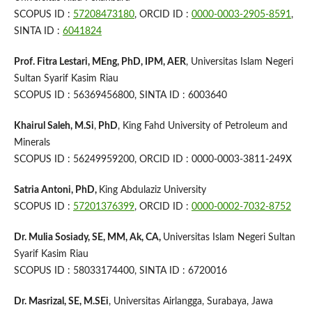
SCOPUS ID :
57208473180
, ORCID ID :
0000-0003-2905-8591
,
SINTA ID :
6041824
Prof. Fitra Lestari, MEng, PhD, IPM, AER
, Universitas Islam Negeri
Sultan Syarif Kasim Riau
SCOPUS ID : 56369456800, SINTA ID : 6003640
Khairul Saleh, M.Si
,
PhD
, King Fahd University of Petroleum and
Minerals
SCOPUS ID : 56249959200, ORCID ID : 0000-0003-3811-249X
Satria Antoni, PhD,
King Abdulaziz University
SCOPUS ID :
57201376399
, ORCID ID :
0000-0002-7032-8752
Dr. Mulia Sosiady, SE, MM, Ak, CA,
Universitas Islam Negeri Sultan
Syarif Kasim Riau
SCOPUS ID : 58033174400, SINTA ID : 6720016
Dr. Masrizal, SE, M.SEi
, Universitas Airlangga, Surabaya, Jawa